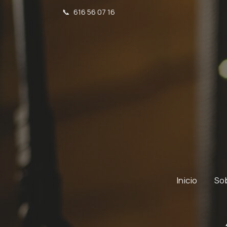
📞
616 56 07 16
Inicio
So