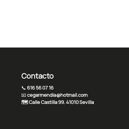
Contacto
📞
616 56 07 16
📧
cegarmendia@hotmail.com
🗺️ Calle Castilla 99. 41010 Sevilla